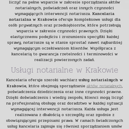
liczyć na pełne wsparcie w zakresie sporządzania aktów
notarialnych, poświadczeń oraz innych czynności
wymagających interwencji notariusza.
Kancelaria
notarialna w Krakowie
oferuje kompleksowe usługi dla
osób prywatnych oraz przedsiębiorstw, które potrzebują
wsparcia w zakresie czynności prawnych. Dzięki
elastycznemu podejściu i zrozumieniu specyfiki każdej
sprawy, notariusze są w stanie sprostać nawet najbardziej
wymagającym oczekiwaniom klientów. Współpraca z
kancelarią to gwarancja rzetelności i terminowości w
realizacji powierzonych zadań.
Usługi notarialne w Krakowie
Kancelaria oferuje szeroki wachlarz
usług notarialnych w
aktów notarialnych
Krakowie
, które obejmują sporządzanie
,
poświadczenia dziedziczenia oraz inne czynności prawne.
Dzięki doświadczeniu i wiedzy zespołu, klienci mogą liczyć
na profesjonalną obsługę oraz doradztwo w każdej sytuacji
wymagającej interwencji notariusza. Każda usługa jest
realizowana z dbałością o szczegóły oraz zgodnie z
obowiązującymi przepisami prawa. W ramach świadczonych
usług kancelaria zajmuje się również sporządzaniem umów