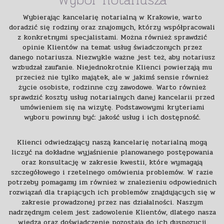
Wybierając kancelarię notarialną w Krakowie, warto
doradzić się rodziny oraz znajomych, którzy współpracowali
z konkretnymi specjalistami. Można również sprawdzić
opinie Klientów na temat usług świadczonych przez
danego notariusza. Niezwykle ważne jest też, aby notariusz
wzbudzał zaufanie. Niejednokrotnie Klienci powierzają mu
przecież nie tylko majątek, ale w jakimś sensie również
życie osobiste, rodzinne czy zawodowe. Warto również
sprawdzić koszty usług notarialnych danej kancelarii przed
umówieniem się na wizytę. Podstawowymi kryteriami
wyboru powinny być: jakość usług i ich dostępność.
Klienci odwiedzający naszą kancelarię notarialną mogą
liczyć na dokładne wyjaśnienie planowanego postępowania
oraz konsultację w zakresie kwestii, które wymagają
szczegółowego i rzetelnego omówienia problemów. W razie
potrzeby pomagamy im również w znalezieniu odpowiednich
rozwiązań dla trapiących ich problemów znajdujących się w
zakresie prowadzonej przez nas działalności. Naszym
nadrzędnym celem jest zadowolenie Klientów, dlatego nasza
wiedza oraz doświadczenie pozostają do ich dyspozycji