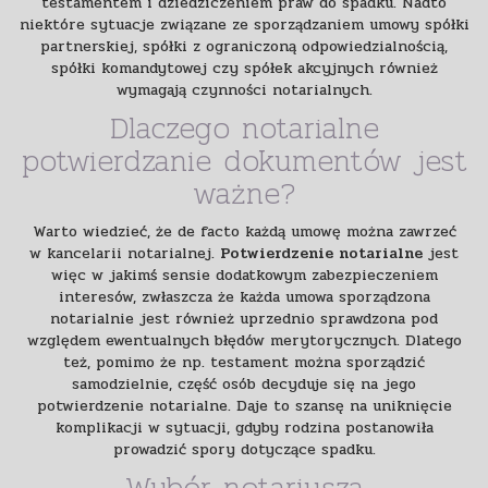
testamentem i dziedziczeniem praw do spadku. Nadto
niektóre sytuacje związane ze sporządzaniem umowy spółki
partnerskiej, spółki z ograniczoną odpowiedzialnością,
spółki komandytowej czy spółek akcyjnych również
wymagają czynności notarialnych.
Dlaczego notarialne
potwierdzanie dokumentów jest
ważne?
Warto wiedzieć, że de facto każdą umowę można zawrzeć
w kancelarii notarialnej.
Potwierdzenie notarialne
jest
więc w jakimś sensie dodatkowym zabezpieczeniem
interesów, zwłaszcza że każda umowa sporządzona
notarialnie jest również uprzednio sprawdzona pod
względem ewentualnych błędów merytorycznych. Dlatego
też, pomimo że np. testament można sporządzić
samodzielnie, część osób decyduje się na jego
potwierdzenie notarialne. Daje to szansę na uniknięcie
komplikacji w sytuacji, gdyby rodzina postanowiła
prowadzić spory dotyczące spadku.
Wybór notariusza