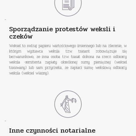
-
Sporządzanie protestów weksli i
czeków
Weksel to rodzaj papieru wartościowego imiennego lub na zlecenie, w
którym wystawca weksla tzw. trasant zobowiązuje się
bezwarunkowo, że inna osoba tzw. trasat dokona na rzecz odbiorcy
weksla -remitenta zapłaty określonej sumy pieniężnej (weksel
trasowany) lub sam przyrzeka, że zapłaci sumę wekslową odbiorcy
weksla (weksel własny).
-
Inne czynności notarialne