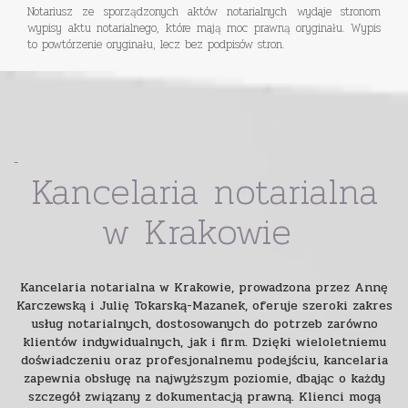
Notariusz ze sporządzonych aktów notarialnych wydaje stronom
wypisy aktu notarialnego, które mają moc prawną oryginału. Wypis
to powtórzenie oryginału, lecz bez podpisów stron.
-
Kancelaria notarialna
w Krakowie
Kancelaria notarialna w Krakowie, prowadzona przez Annę
Karczewską i Julię Tokarską-Mazanek, oferuje szeroki zakres
usług notarialnych, dostosowanych do potrzeb zarówno
klientów indywidualnych, jak i firm. Dzięki wieloletniemu
doświadczeniu oraz profesjonalnemu podejściu, kancelaria
zapewnia obsługę na najwyższym poziomie, dbając o każdy
szczegół związany z dokumentacją prawną. Klienci mogą