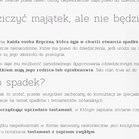
W świetle prawa nawet osoby niepełnoletnie mają prawo do dziedzicz
iczyć majątek, ale nie będ
a ma
każda osoba fizyczna, która żyje w chwili otwarcia spadku
cze nienarodzone, które ma prawo do dziedziczenia, jeśli urodzi się
 są jego zdolności do przeżycia.
wo daje mu możliwość samodzielnego dysponowania odziedziczonym maj
. Taki stan trwa aż do
tkiem mają jego rodzice lub opiekunowie
o spadek?
jak to zrobić, przede wszystkim zachęcamy do konsultacji ze specjal
macje na temat spadków i testamentów notarialnych.
, w którym zapisana zostanie czę
orządzając uprzednio testament
tku niepełnoletnim w formie darowizny niekoniecznie jest korzystn
 u notariusza
.
testament z zapisem zwykłym