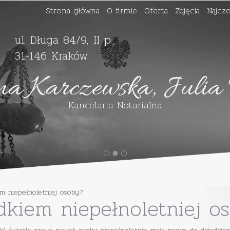
Strona główna
O firmie
Oferta
Zdjęcia
Najcze
-
ul. Długa 84/9, II p
31-146 Kraków
na Karczewska, Julia
Kancelaria Notarialna
m niepełnoletniej osoby?
dkiem niepełnoletniej o