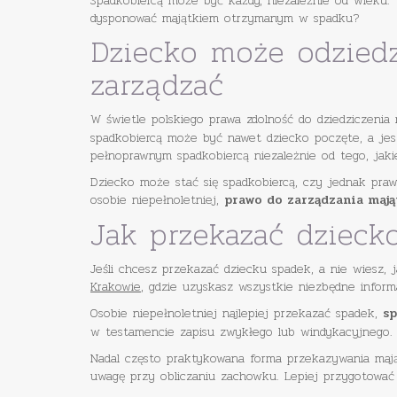
Spadkobiercą może być każdy, niezależnie od wieku. 
dysponować majątkiem otrzymanym w spadku?
Dziecko może odziedz
zarządzać
W świetle polskiego prawa zdolność do dziedziczeni
spadkobiercą może być nawet dziecko poczęte, a jesz
pełnoprawnym spadkobiercą niezależnie od tego, jakie
Dziecko może stać się spadkobiercą, czy jednak pra
osobie niepełnoletniej,
prawo do zarządzania mają
Jak przekazać dzieck
Jeśli chcesz przekazać dziecku spadek, a nie wiesz, 
Krakowie
, gdzie uzyskasz wszystkie niezbędne infor
Osobie niepełnoletniej najlepiej przekazać spadek,
sp
w testamencie zapisu zwykłego lub windykacyjnego.
Nadal często praktykowana forma przekazywania mają
uwagę przy obliczaniu zachowku. Lepiej przygotować