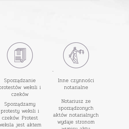
-
Sporządzanie
Inne czynności
protestów weksli i
notarialne
czeków
Notariusz ze
Sporządzamy
sporządzonych
protesty weksli i
aktów notarialnych
czeków. Protest
wydaje stronom
weksla jest aktem
wypisy aktu