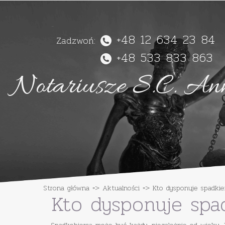
-
+48 12 634 23 84
Zadzwoń:
+48 533 833 863
Notariusze S.C. An
Strona główna
=>
Aktualności
=>
Kto dysponuje spadkie
Kto dysponuje spa