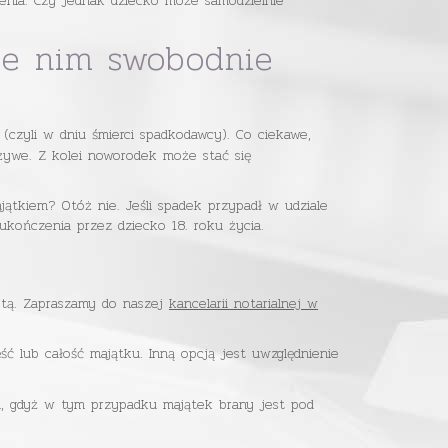
enia. Czy jednak dziecko może samodzielnie
zie nim swobodnie
(czyli w dniu śmierci spadkodawcy). Co ciekawe,
 żywe. Z kolei noworodek może stać się
ątkiem? Otóż nie. Jeśli spadek przypadł w udziale
 ukończenia przez dziecko 18. roku życia.
istą. Zapraszamy do naszej
kancelarii notarialnej w
ść lub całość majątku. Inną opcją jest uwzględnienie
a, gdyż w tym przypadku majątek brany jest pod