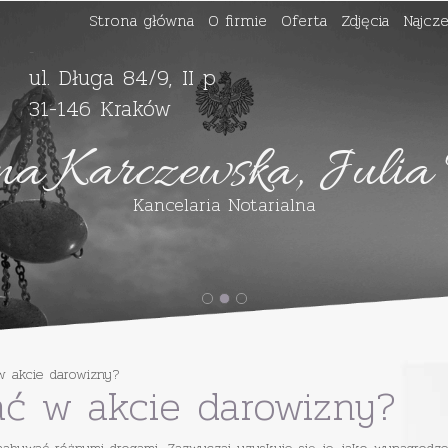
Strona główna
O firmie
Oferta
Zdjęcia
Najcze
-
ul. Długa 84/9, II p
31-146 Kraków
na Karczewska, Julia
Kancelaria Notarialna
 akcie darowizny?
ć w akcie darowizny?