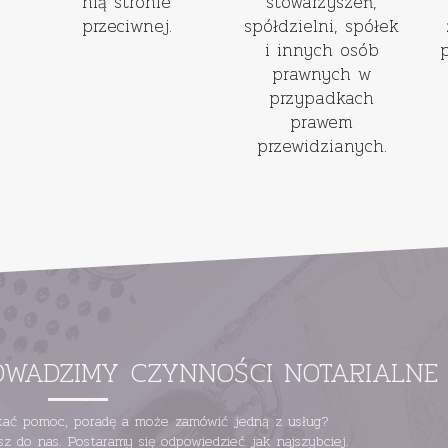
nią stronie
stowarzyszeń,
przeciwnej.
spółdzielni, spółek
i innych osób
prawnych w
przypadkach
prawem
przewidzianych.
OWADZIMY CZYNNOŚCI NOTARIALNE
skać pomoc, poradę a może zamówić jedną z usług?
isz do nas. Postaramy się odpowiedzieć jak najszybciej.