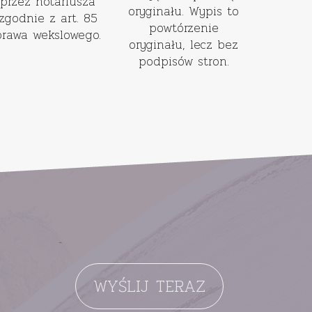
przez notariusza
oryginału. Wypis to
zgodnie z art. 85
powtórzenie
prawa wekslowego.
oryginału, lecz bez
podpisów stron.
-
WYŚLIJ TERAZ