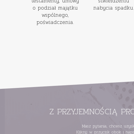
testamenty, umowy
stwierdzeniu
o podział majątku
nabycia spadku.
wspólnego,
poświadczenia.
-
Z PRZYJEMNOŚCIĄ PR
Masz pytania, chcesz uzy
Kliknij w przycisk obok i nap