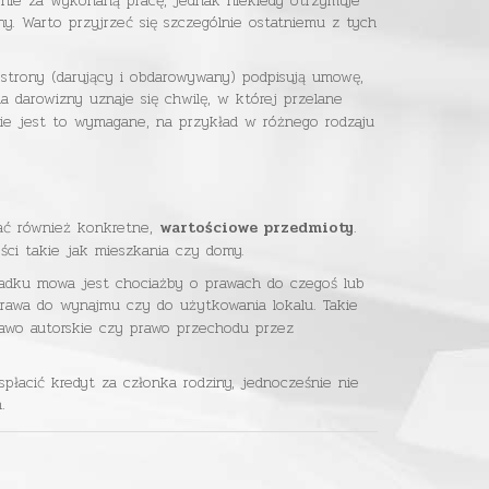
enie za wykonaną pracę, jednak niekiedy otrzymuje
. Warto przyjrzeć się szczególnie ostatniemu z tych
e strony (darujący i obdarowywany) podpisują umowę,
 darowizny uznaje się chwilę, w której przelane
zie jest to wymagane, na przykład w różnego rodzaju
wać również konkretne,
.
wartościowe przedmioty
ści takie jak mieszkania czy domy.
ypadku mowa jest chociażby o prawach do czegoś lub
prawa do wynajmu czy do użytkowania lokalu. Takie
rawo autorskie czy prawo przechodu przez
łacić kredyt za członka rodziny, jednocześnie nie
.