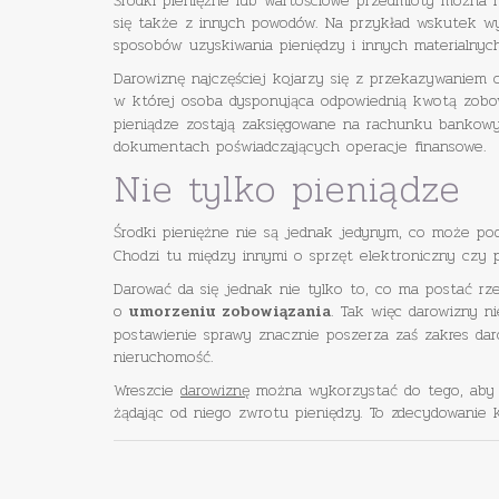
Środki pieniężne lub wartościowe przedmioty można 
się także z innych powodów. Na przykład wskutek wyg
sposobów uzyskiwania pieniędzy i innych materialnych
Darowiznę najczęściej kojarzy się z przekazywaniem o
w której osoba dysponująca odpowiednią kwotą zobo
pieniądze zostają zaksięgowane na rachunku bankowy
dokumentach poświadczających operacje finansowe.
Nie tylko pieniądze
Środki pieniężne nie są jednak jedynym, co może po
Chodzi tu między innymi o sprzęt elektroniczny czy 
Darować da się jednak nie tylko to, co ma postać r
o
. Tak więc darowizny n
umorzeniu zobowiązania
postawienie sprawy znacznie poszerza zaś zakres da
nieruchomość.
Wreszcie
darowiznę
można wykorzystać do tego, aby um
żądając od niego zwrotu pieniędzy. To zdecydowanie 