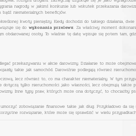
nabywać różnymi drogami. Zazwyczaj uzyskuje się je jako wynagrodz
rania nagrody w jakimś konkursie lub wskutek przekazania darowizny
 bądź niematerialnych beneficjów.
kreślonej kwoty pieniędzy. Kiedy dochodzi do takiego działania, dwi
wiązuje się do
. Za właściwy moment dokonania
wykonania przelewu
m obdarowanej osoby. To właśnie tę datę wpisuje się potem tam, gd
dlegać przekazywaniu w akcie darowizny. Działanie to może obejmo
pojazdy takie jak samochód. Darowiźnie podlegają również nieruchomo
zeczową, lecz również to, co ma charakter niematerialny. W tym prz
ie dotyczą tylko nieruchomości jako własności, lecz obejmują także 
rowizny. Inne typy praw, których może ona dotyczyć, to chociażby p
orzyć zobowiązanie finansowe takie jak dług. Przykładowo da się sp
korzystne rozwiązanie, które może się sprawdzić w wielu przypadkach