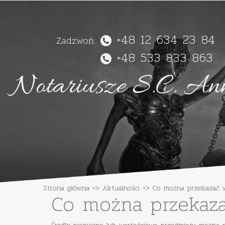
-
+48 12 634 23 84
Zadzwoń:
+48 533 833 863
Notariusze S.C. An
Strona główna
=>
Aktualności
=>
Co można przekazać w
Co można przekaza